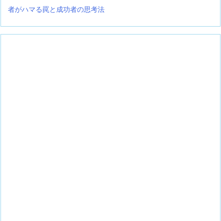
者がハマる罠と成功者の思考法