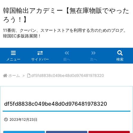
韓国輸出アカデミー【無在庫物販でやった
ろう！】
11番街、クーパン、スマートストアを利用する方のためのブログ。
韓国EC多販路展開！
メニュー
サイドバー
前へ
次へ
検索
ホーム
>
df5fd8838c049be48d0d976481978320
df5fd8838c049be48d0d976481978320
2023年12月23日